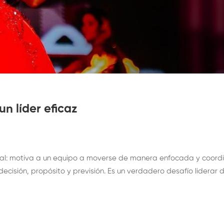
un líder eficaz
nal: motiva a un equipo a moverse de manera enfocada y coordi
ecisión, propósito y previsión. Es un verdadero desafío lidera