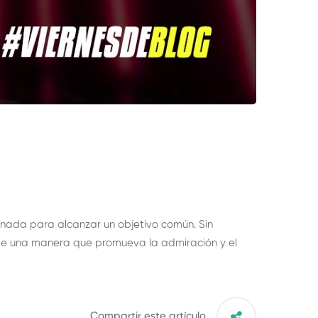
nada para alcanzar un objetivo común. Sin
r de una manera que promueva la admiración y el
Compartir este artículo