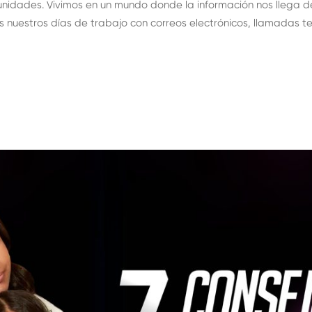
nidades. Vivimos en un mundo donde la información nos llega
 nuestros días de trabajo con correos electrónicos, llamadas tel