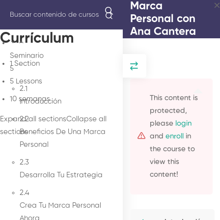
Marca
Inicio
Courses
Marca Personal con Ana Cantera
Personal con
Ana Cantera
Currículum
Seminario
1 Section
5
5 Lessons
2.1
This content is
10 semanas
Introducción
protected,
Expand all sections
2.2
Collapse all
please
login
sections
Beneficios De Una Marca
and
enroll
in
Personal
the course to
view this
2.3
content!
Desarrolla Tu Estrategia
2.4
Crea Tu Marca Personal
Ahora